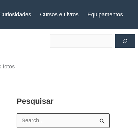
Curiosidades
Cursos e Livros
Equipamentos
s fotos
Pesquisar
P
e