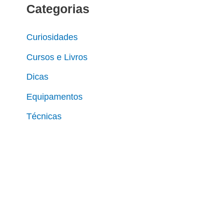
Categorias
s
q
Curiosidades
u
Cursos e Livros
i
Dicas
s
Equipamentos
a
r
Técnicas
p
o
r
: