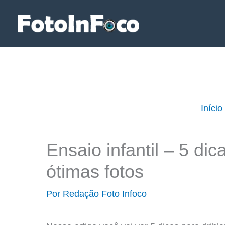
Ir
para
o
conteúdo
Início
Ensaio infantil – 5 di
ótimas fotos
Por
Redação Foto Infoco