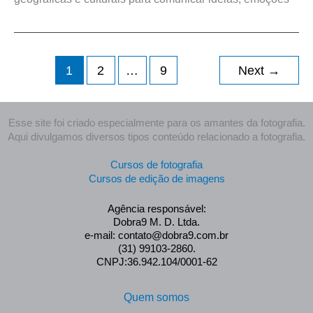
1
2
…
9
Next
→
Esse site foi criado especialmente para os amantes da fotografia.
Aqui divulgamos diversos tipos conteúdo relacionado a fotografia.
Cursos de fotografia
Cursos de edição de imagens
Agência responsável:
Dobra9 M. D. Ltda.
e-mail: contato@dobra9.com.br
(31) 99103-2860.
CNPJ:36.942.104/0001-62
Quem somos