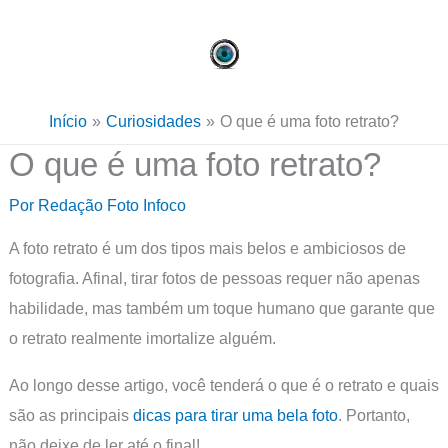
Ir
para
o
conteúdo
Início
Curiosidades
O que é uma foto retrato?
O que é uma foto retrato?
Por
Redação Foto Infoco
A foto retrato é um dos tipos mais belos e ambiciosos de
fotografia. Afinal, tirar fotos de pessoas requer não apenas
habilidade, mas também um toque humano que garante que
o retrato realmente imortalize alguém.
Ao longo desse artigo, você tenderá o que é o retrato e quais
são as principais
dicas para tirar uma bela foto
. Portanto,
não deixe de ler até o final!