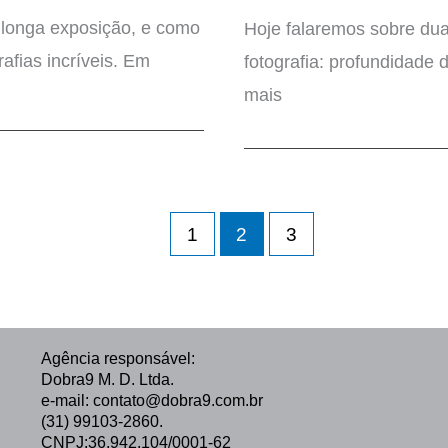
 longa exposição, e como
Hoje falaremos sobre dua
afias incríveis. Em
fotografia: profundidade 
mais
1
2
3
Agência responsável:
Dobra9 M. D. Ltda.
e-mail: contato@dobra9.com.br
(31) 99103-2860.
CNPJ:36.942.104/0001-62