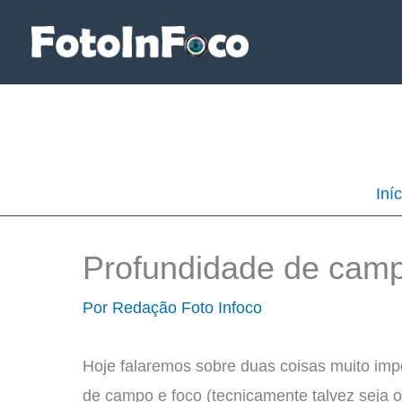
Ir
para
o
conteúdo
Iníc
Profundidade de campo
Por
Redação Foto Infoco
Hoje falaremos sobre duas coisas muito impo
de campo e foco (tecnicamente talvez seja o