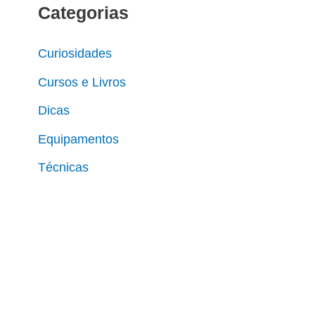
Categorias
s
q
Curiosidades
u
Cursos e Livros
i
Dicas
s
Equipamentos
a
r
Técnicas
p
o
r
: