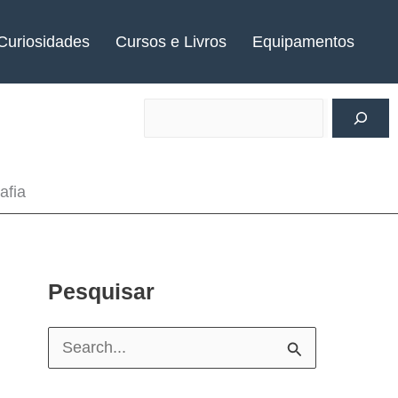
Curiosidades
Cursos e Livros
Equipamentos
afia
Pesquisar
P
e