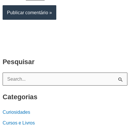
Pesquisar
P
e
Categorias
s
q
Curiosidades
u
Cursos e Livros
i